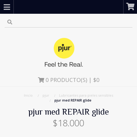
0
PRODUCTO(S) | $0
Inicio
pjur
Lubricantes para pieles sensibles
pjur med REPAIR glide
pjur med REPAIR glide
$18.000