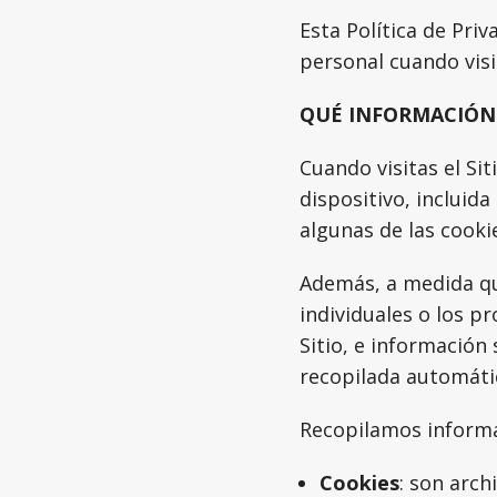
Todo para los amantes del fetiche
Esta Política de Pri
personal cuando visi
QUÉ INFORMACIÓN
Cuando visitas el Si
dispositivo, incluid
algunas de las cooki
Además, a medida qu
individuales o los p
Sitio, e información
recopilada automá
Recopilamos informac
Cookies
: son arch