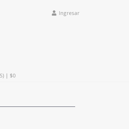
Ingresar
S) |
$0
LYSE ME
PARA JUGUETES