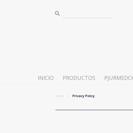
INICIO
PRODUCTOS
PJURMEDCH
PJUR
PJUR MED
WOMA
Inicio
Privacy Policy
Lubricantes para juegos eróticos y sexo
Geles y sprays de estimulación
Lubricantes para el sexo anal