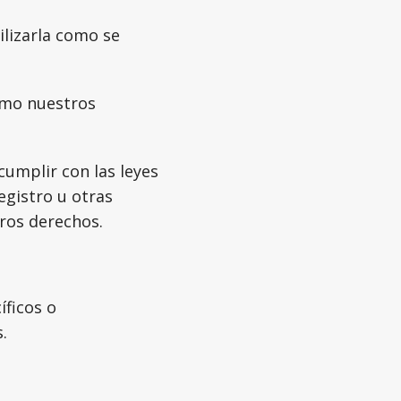
lizarla como se
ómo nuestros
umplir con las leyes
egistro u otras
tros derechos.
íficos o
.