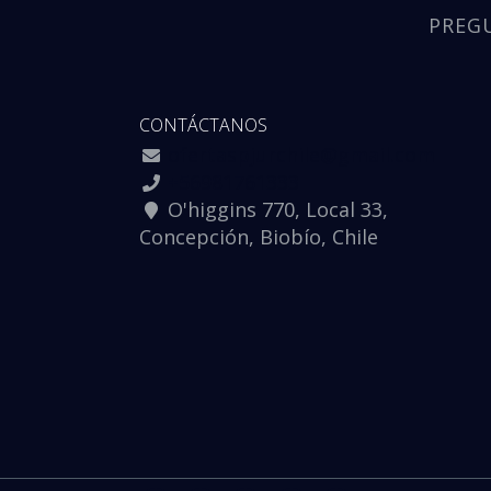
PREG
CONTÁCTANOS
ofertaspjurchile@gmail.com
+56981761333
O'higgins 770, Local 33,
Concepción, Biobío, Chile