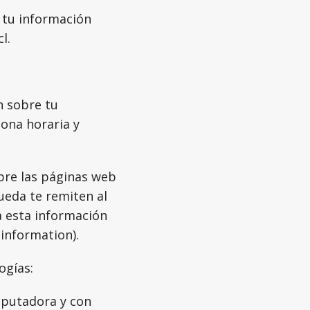
e tu información
l.
n sobre tu
zona horaria y
bre las páginas web
ueda te remiten al
a esta información
 information).
ogías:
omputadora y con