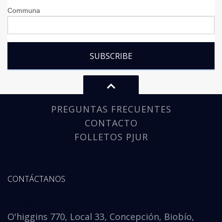
Communa
PREGUNTAS FRECUENTES
CONTACTO
FOLLETOS PJUR
CONTÁCTANOS
ofertaspjurchile@gmail.com
+56981761333
O'higgins 770, Local 33, Concepción, Biobío,